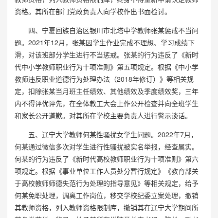
资格。其所在部门党政负责人向学校作出书面检讨。
四、宁夏回族自治区银川市北塔中学教师张某惩戒不当问
题。2021年12月，张某因学生作业完成不理想、学习成绩下
滑，对该班部分学生进行不当惩戒。张某的行为违反了《新时
代中小学教师职业行为十项准则》第五项规定。根据《中小学
教师违反职业道德行为处理办法（2018年修订）》等相关规
定，扣除张某当月班主任绩效、其他绩效及季度绩效奖，三年
内不得评优评先，在全体教工大会上作公开检查并向全班学生
和家长公开道歉。对其所在学校主要负责人进行警示谈话。
五、辽宁大学教师何某性骚扰女学生问题。2022年7月，
何某通过微信多次对学生进行性骚扰被实名举报，经查属实。
何某的行为违反了《新时代高校教师职业行为十项准则》第六
项规定。根据《事业单位工作人员处分暂行规定》《教育部关
于高校教师师德失范行为处理的指导意见》等相关规定，给予
何某免职处理，调离工作岗位，移交学校纪委立案处理，撤销
其教师资格，列入教师资格限制库，撤销其在辽宁大学期间所