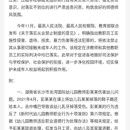
意识，对落实不到位的进行严肃追责问责，构筑良好的师德师
风氛围。
今年11月，最高人民法院、最高人民检察院、教育部联合
发布《关于落实从业禁止制度的意见》，明确指出教职员工实
施性侵害、虐待、拐卖、暴力伤害等违法犯罪的，将依法禁止
其从事密切接触未成年人的工作。该规定在涉教师和其他教职
员工的实际判决中均已落实。此举对于促进各地做好司法保护
与学校保护、社会保护的衔接，进一步净化校园环境，切实保
护未成年人权益将起到积极作用。
附：
一、湖南省长沙市龙湾国际幼儿园教师彭某某伤害幼儿问
题。2021年4月，彭某某在课上将幼儿石某某掉落的鞋子踢还
给本人，击中嘴巴导致该幼儿乳牙掉落受伤。彭某某的行为违
反了《新时代幼儿园教师职业行为十项准则》第六项规定。根
据《幼儿园教师违反职业道德行为处理办法》等相关规定，给
予彭某某辞退处理，扣发当月工资，向幼儿及其家属道歉，在