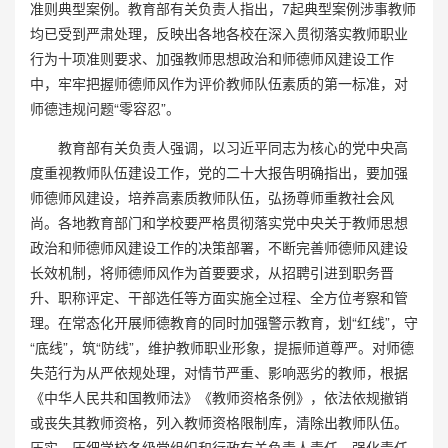
准则典型案例。教育部有关负责人指出，7起典型案例涉事教师
均已受到严肃处理，反映出各地各校在深入贯彻落实教师职业
行为十项准则要求、加强教师思想政治和师德师风建设工作
中，牢牢把握师德师风作为评价教师队伍素质的第一标准，对
师德违规问题“零容忍”。
教育部有关负责人强调，以习近平同志为核心的党中央高
度重视教师队伍建设工作，党的二十大报告明确指出，要加强
师德师风建设，培养高素质教师队伍，弘扬尊师重教社会风
尚。各地教育部门和学校要严格贯彻落实党中央关于教师思想
政治和师德师风建设工作的决策部署，不断完善师德师风建设
长效机制，将师德师风作为首要要求，从招聘引进到职务晋
升、职称评定、干部选任等方面实施全过程、全方位考察和管
理。在常态化开展师德教育的同时加强警示教育，划“红线”，守
“底线”，筑“防线”，维护教师职业形象，提振师道尊严。对师德
失范行为从严依规处理，对情节严重、影响恶劣的教师，根据
《中华人民共和国教师法》《教师资格条例》，依法依规撤销
或丧失其教师资格，列入教师资格限制库，清除出教师队伍。
压实、压细学校各级党组织和行政有关负责人责任，强化责任