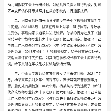
幼儿园教职工会上作出检讨。对幼儿园负责人进行约谈，对园
区年度评估作降级处理并在教育系统内进行通报批评。
二、河南省信阳市光山县罗陈乡完全小学教师付某体罚学
生问题。2021年6月，付某在课堂上对学生进行体罚，导致学
生受伤，事后向家长道歉并达成谅解。付某的行为违反了《新
时代中小学教师职业行为十项准则》第五项规定。根据《事业
单位工作人员处分暂行规定》《中小学教师违反职业道德行为
处理办法（2018年修订）》等相关规定，给予付某记过处分，
取消当年评优评先资格。对其所在学校校长和工会主席进行约
谈，给予其所在学校副校长诫勉谈话处理。
三、中山大学教师杨某某性侵女学生未遂问题。2021年7
月，杨某某酒后对女学生图谋不轨，因涉嫌强奸罪被刑事拘
留，后判处有期徒刑一年六个月。杨某某的行为违反了《新时
代高校教师职业行为十项准则》第六项规定。根据《事业单位
工作人员处分暂行规定》《教育部关于高校教师师德失范行为
处理的指导意见》等相关规定，给予杨某某开除处分，丧失其
教师资格，列入教师资格限制库，终身不得重新申请认定教师