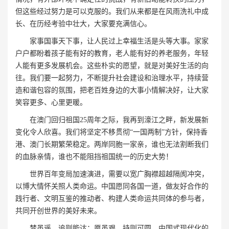
但这些经过努力是可以克服的。我们从来都是在风雨洗礼中成
长、在历经考验中壮大，大家要充满信心。
家事国事天下事，让人民过上幸福生活是头等大事。家家
户户都盼着孩子能有好的教育，老人能有好的养老服务，年轻
人能有更多发展机会。这些朴实的愿望，就是对美好生活的向
往。我们要一起努力，不断提升社会建设和治理水平，持续营
造和谐包容的氛围，把老百姓身边的大事小情解决好，让大家
笑容更多、心里更暖。
在澳门回归祖国25周年之际，我再到濠江之畔，新发展新
变化令人欣喜。我们将坚定不移贯彻“一国两制”方针，保持香
港、澳门长期繁荣稳定。两岸同胞一家亲，谁也无法割断我们
的血脉亲情，谁也不能阻挡祖国统一的历史大势！
世界百年变局加速演进，需要以宽广胸襟超越隔阂冲突，
以博大情怀关照人类命运。中国愿同各国一道，做友好合作的
践行者、文明互鉴的推动者、构建人类命运共同体的参与者，
共同开创世界的美好未来。
梦虽遥，追则能达；愿虽艰，持则可圆。中国式现代化的