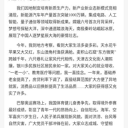
我们因地制宜培育新质生产力，新产业新业态新模式竞相
涌现，新能源汽车年产量首次突破1000万辆，集成电路、人工
智能、量子通信等领域取得新成果。嫦娥六号首次月背采样，
梦想号探秘大洋，深中通道踏浪海天，南极秦岭站崛起冰原，
展现了中国人逐梦星辰大海的豪情壮志。
今年，我到地方考察，看到大家生活多姿多彩。天水花牛
苹果又大又红，东山澳角村渔获满舱。麦积山石窟“东方微笑”
跨越千年，六尺巷礼让家风代代相传。天津古文化街人潮熙
攘，银川多民族社区居民亲如一家。对大家关心的就业增收、
“一老一小”、教育医疗等问题，我一直挂念。一年来，基础养
老金提高了，房贷利率下调了，直接结算范围扩大方便了异地
就医，消费品以旧换新提高了生活品质……大家的获得感又充
实了许多。
巴黎奥运赛场上，我国体育健儿奋勇争先，取得境外参赛
最好成绩，彰显了青年一代的昂扬向上、自信阳光。海军、空
军喜庆75岁生日，人民子弟兵展现新风貌。面对洪涝、台风等
自然灾害，广大党员干部冲锋在前，大家众志成城、守望相