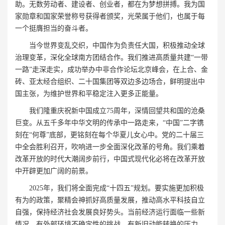
助。无数劳动者、建设者、创业者，都在为梦想拼搏。我为国
家勋章和国家荣誉称号获得者颁奖，光荣属于他们，也属于每
一个挺膺担当的奋斗者。
当今世界变乱交织，中国作为负责任大国，积极推动全球
治理变革，深化全球南方团结合作。我们推进高质量共建“一带
一路”走深走实，成功举办中非合作论坛北京峰会，在上合、金
砖、亚太经合组织、二十国集团等双边多边场合，鲜明提出中
国主张，为维护世界和平稳定注入更多正能量。
我们隆重庆祝新中国成立75周年，深情回望共和国的沧桑
巨变。从五千多年中华文明的传承中一路走来，“中国”二字镌
刻在“何尊”底部，更铭刻在每个华夏儿女心中。党的二十届三
中全会胜利召开，吹响进一步全面深化改革的号角。我们乘着
改革开放的时代大潮阔步前行，中国式现代化必将在改革开放
中开辟更加广阔的前景。
2025年，我们将全面完成“十四五”规划。要实施更加积极
有为的政策，聚精会神抓好高质量发展，推动高水平科技自立
自强，保持经济社会发展良好势头。当前经济运行面临一些新
情况，有外部环境不确定性的挑战，有新旧动能转换的压力，